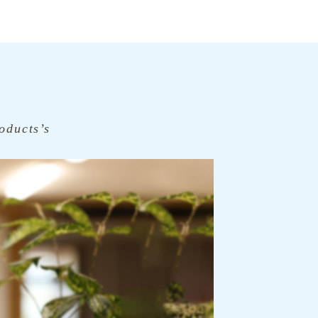
oducts’s