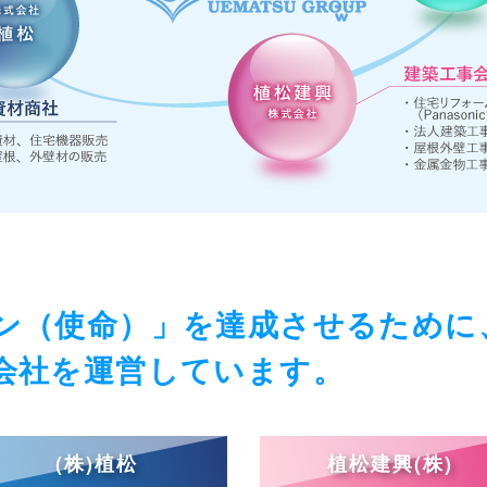
ン（使命）」を達成させるために
会社を運営しています。
(株)植松
植松建興(株)