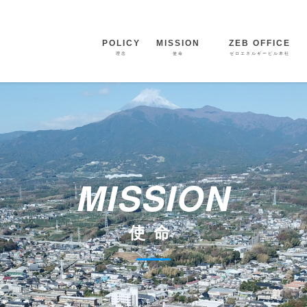
POLICY
MISSION
ZE
ZEB OFFICE
ZE
理念
使命
ゼロエネルギービル本社
MISSION
使命