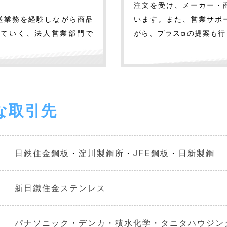
注文を受け、メーカー・
送業務を経験しながら商品
います。また、営業サポ
っていく、法人営業部門で
がら、プラスαの提案も行
な取引先
日鉄住金鋼板
・
淀川製鋼所
・
JFE鋼板
・
日新製鋼
新日鐵住金ステンレス
パナソニック
・
デンカ
・
積水化学
・
タニタハウジン