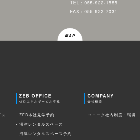
TEL：055-922-1555
FAX：055-922-7031
MAP
ZEB OFFICE
COMPANY
ゼロエネルギービル本社
会社概要
グス
- ZEB本社見学予約
- ユニーク社内制度・環境
- 沼津レンタルスペース
- 沼津レンタルスペース予約