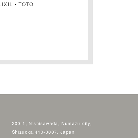
LIXIL
・
TOTO
200-1, Nishisawada, Numazu-city,
Shizuoka,410-0007, Japan