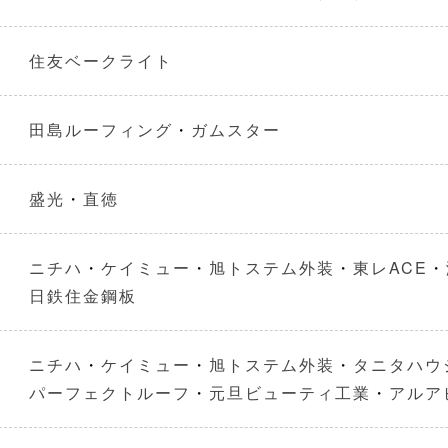
住友ベークライト
田島ルーフィング
・
ガムスター
盛光
・
直徳
ニチハ
・
ケイミュー
・
旭トステム外装
・
東レACE
・
日鉄住金鋼板
ニチハ
・
ケイミュー
・
旭トステム外装
・
タニタハウ
パーフェクトルーフ
・
元旦ビューティ工業
・
アルア