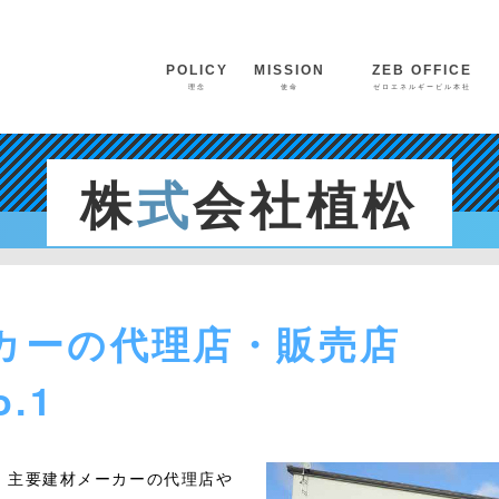
POLICY
MISSION
ZE
ZEB OFFICE
ZE
理念
使命
ゼロエネルギービル本社
株
式
会社植松
カーの代理店・販売店
.1
、主要建材メーカーの代理店や