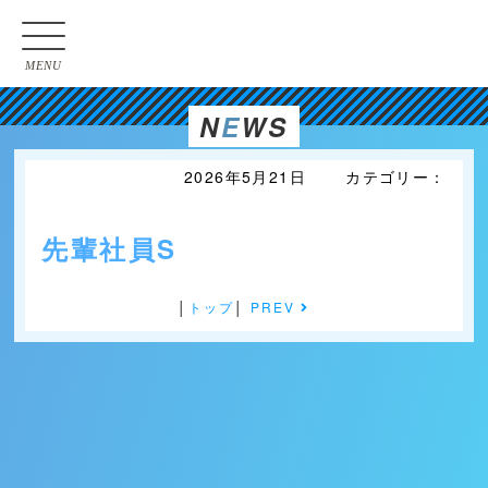
MENU
N
E
WS
2026年5月21日 カテゴリー：
先輩社員S
│
トップ
│
PREV