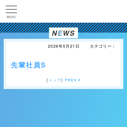
MENU
N
E
WS
2026年5月21日 カテゴリー：
先輩社員S
│
トップ
│
PREV