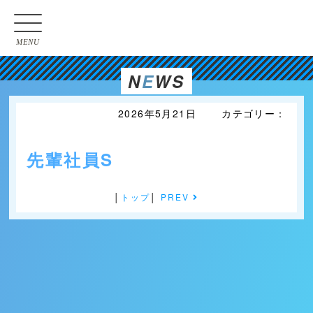
MENU
N
E
WS
2026年5月21日 カテゴリー：
先輩社員S
│
トップ
│
PREV