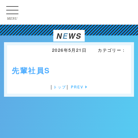
MENU
N
E
WS
2026年5月21日 カテゴリー：
先輩社員S
│
トップ
│
PREV