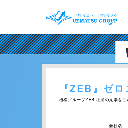
『ZEB』ゼ
植松グループZEB 社屋の見学を
会社名