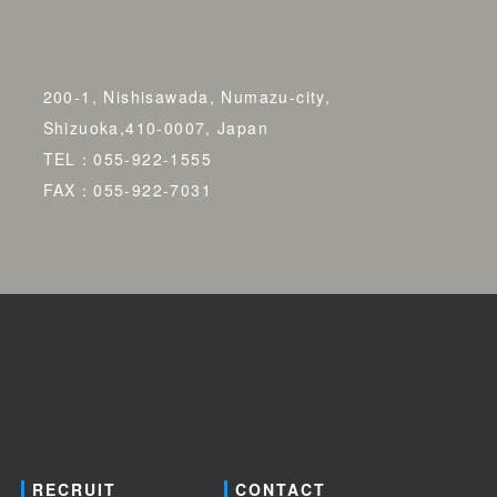
200-1, Nishisawada, Numazu-city,
Shizuoka,410-0007, Japan
TEL：055-922-1555
FAX：055-922-7031
RECRUIT
CONTACT