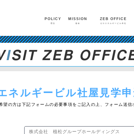
POLICY
MISSION
ZE
ZEB OFFICE
ZE
理念
使命
ゼロエネルギービル本社
V
I
SIT ZEB OFFIC
ロエネルギービル社屋見学申
ご希望の方は下記フォームの必要事項をご記入の上、フォーム送信