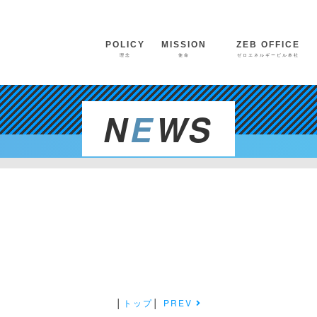
POLICY
MISSION
ZE
ZEB OFFICE
ZE
理念
使命
ゼロエネルギービル本社
N
E
WS
│
トップ
│
PREV