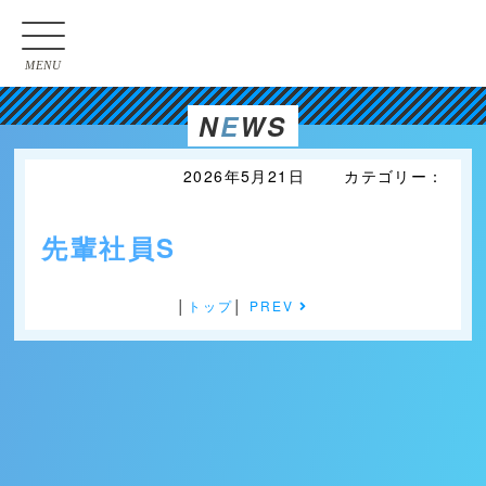
MENU
N
E
WS
2026年5月21日 カテゴリー：
先輩社員S
│
トップ
│
PREV