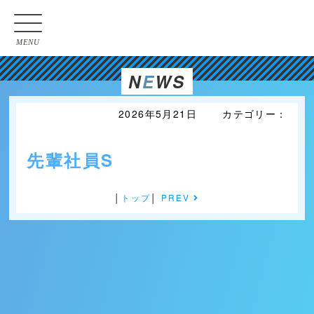
MENU
N
E
WS
2026年5月21日 カテゴリー：
先輩社員S
│
トップ
│
PREV