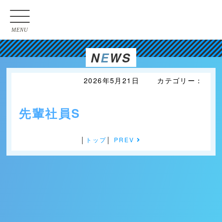
MENU
N
E
WS
2026年5月21日 カテゴリー：
先輩社員S
│
トップ
│
PREV